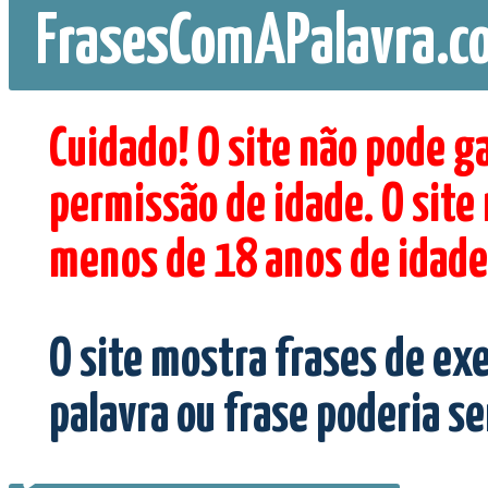
FrasesComAPalavra.c
Cuidado! O site não pode g
permissão de idade. O site
menos de 18 anos de idade
O site mostra frases de ex
palavra ou frase poderia s