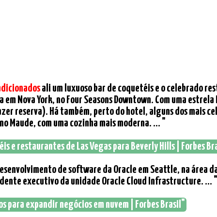
adicionados
ali um luxuoso bar de coquetéis e o celebrado r
utra em Nova York, no Four Seasons Downtown. Com uma estrela
r reserva). Há também, perto do hotel, alguns dos mais cele
no Maude, com uma cozinha mais moderna. ... "
is e restaurantes de Las Vegas para Beverly Hills | Forbes Bra
esenvolvimento de software da Oracle em Seattle, na área da
dente executivo da unidade Oracle Cloud Infrastructure. ... 
ios para expandir negócios em nuvem | Forbes Brasil"