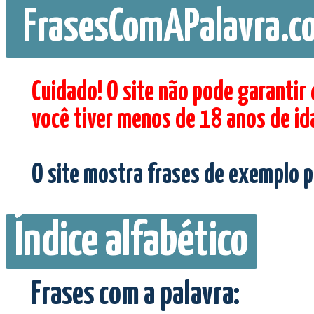
FrasesComAPalavra.c
Cuidado! O site não pode garantir
você tiver menos de 18 anos de id
O site mostra frases de exemplo p
Índice alfabético
Frases com a palavra: