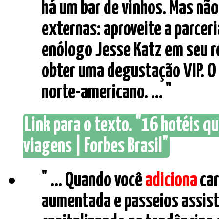
há um bar de vinhos. Mas não
externas: aproveite a parce
enólogo Jesse Katz em seu r
obter uma degustação VIP. O
norte-americano. ... "
Link para o texto. "16 hotéis 
viagens | Forbes Brasil"
" ... Quando você
adiciona
car
aumentada e passeios assistid