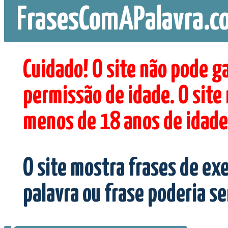
FrasesComAPalavra.c
Cuidado! O site não pode g
permissão de idade. O site
menos de 18 anos de idade
O site mostra frases de ex
palavra ou frase poderia s