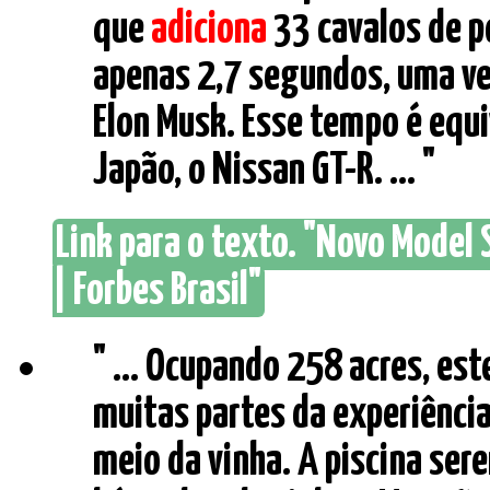
que
adiciona
33 cavalos de p
apenas 2,7 segundos, uma vel
Elon Musk. Esse tempo é equ
Japão, o Nissan GT-R. ... "
Link para o texto. "Novo Model 
| Forbes Brasil"
" ... Ocupando 258 acres, e
muitas partes da experiência
meio da vinha. A piscina seren