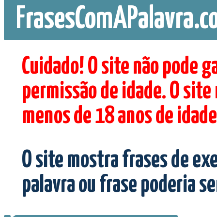
FrasesComAPalavra.c
Cuidado! O site não pode g
permissão de idade. O site
menos de 18 anos de idade
O site mostra frases de ex
palavra ou frase poderia s