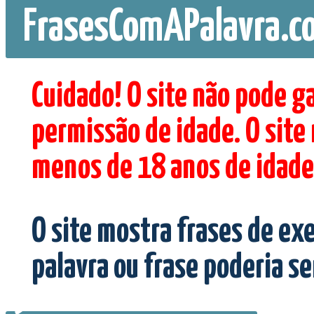
FrasesComAPalavra.c
Cuidado! O site não pode g
permissão de idade. O site
menos de 18 anos de idade
O site mostra frases de ex
palavra ou frase poderia s