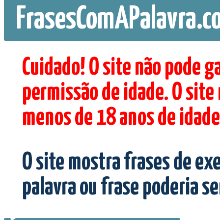
FrasesComAPalavra.c
Cuidado! O site não pode g
permissão de idade. O site
menos de 18 anos de idade
O site mostra frases de ex
palavra ou frase poderia s