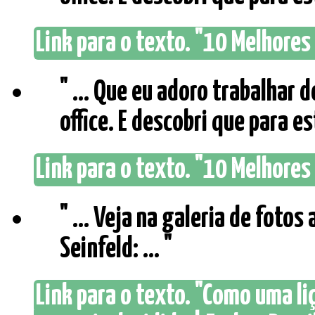
Link para o texto. "10 Melhores 
" ... Que eu adoro trabalhar 
office. E descobri que para es
Link para o texto. "10 Melhores 
" ... Veja na galeria de foto
Seinfeld: ... "
Link para o texto. "Como uma li