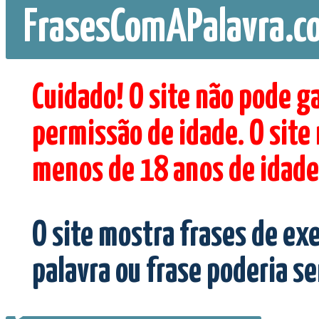
FrasesComAPalavra.c
Cuidado! O site não pode g
permissão de idade. O site
menos de 18 anos de idade
O site mostra frases de ex
palavra ou frase poderia s