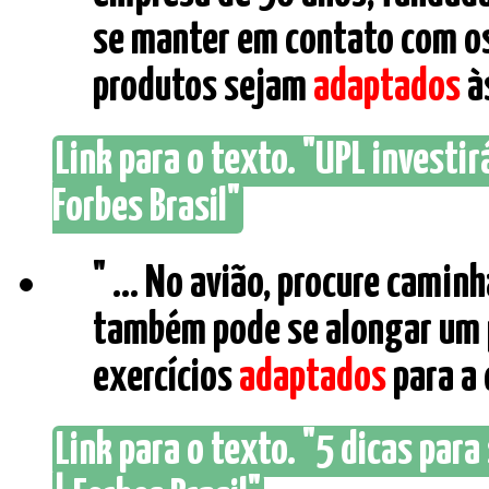
se manter em contato com os
produtos sejam
adaptados
às
Link para o texto. "UPL investir
Forbes Brasil"
" ... No avião, procure camin
também pode se alongar um 
exercícios
adaptados
para a o
Link para o texto. "5 dicas par