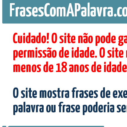
FrasesComAPalavra.c
Cuidado! O site não pode g
permissão de idade. O site
menos de 18 anos de idade
O site mostra frases de ex
palavra ou frase poderia s