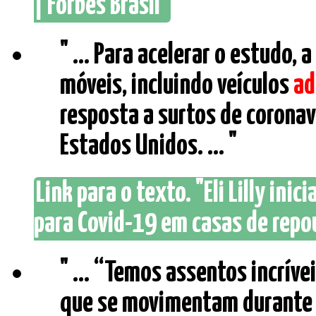
| Forbes Brasil"
" ... Para acelerar o estudo, a
móveis, incluindo veículos
ad
resposta a surtos de coronav
Estados Unidos. ... "
Link para o texto. "Eli Lilly in
para Covid-19 em casas de repou
" ... “Temos assentos incríve
que se movimentam durante 