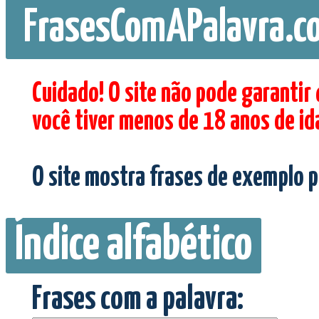
FrasesComAPalavra.c
Cuidado! O site não pode garantir
você tiver menos de 18 anos de id
O site mostra frases de exemplo p
Índice alfabético
Frases com a palavra: