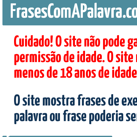
FrasesComAPalavra.c
Cuidado! O site não pode g
permissão de idade. O site
menos de 18 anos de idade
O site mostra frases de ex
palavra ou frase poderia s