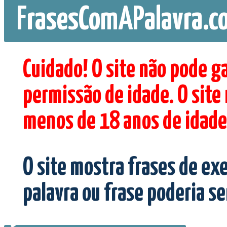
FrasesComAPalavra.c
Cuidado! O site não pode g
permissão de idade. O site
menos de 18 anos de idade
O site mostra frases de ex
palavra ou frase poderia s