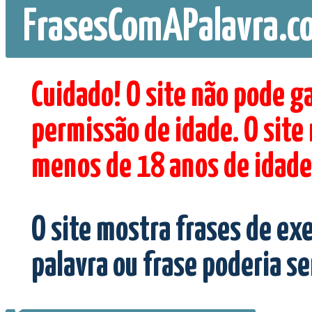
FrasesComAPalavra.c
Cuidado! O site não pode g
permissão de idade. O site
menos de 18 anos de idade
O site mostra frases de ex
palavra ou frase poderia s