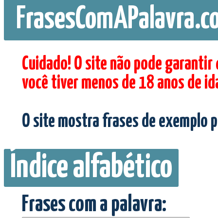
FrasesComAPalavra.c
Cuidado! O site não pode garantir
você tiver menos de 18 anos de id
O site mostra frases de exemplo p
Índice alfabético
Frases com a palavra: