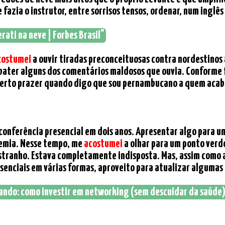
fazia o instrutor, entre sorrisos tensos, ordenar, num inglês 
ati na neve | Forbes Brasil"
costumei
a ouvir tiradas preconceituosas contra nordestinos
ebater alguns dos comentários maldosos que ouvia. Conforme 
certo prazer quando digo que sou pernambucano a quem acabou
 conferência presencial em dois anos. Apresentar algo para um
demia. Nesse tempo, me
acostumei
a olhar para um ponto verde
stranho. Estava completamente indisposta. Mas, assim como a
nciais em várias formas, aproveito para atualizar algumas da
ltando: como investir em networking (sem descuidar da saúde) 