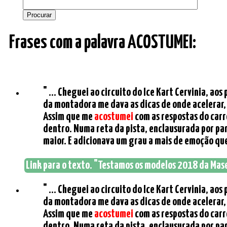
Frases com a palavra ACOSTUMEI:
" ... Cheguei ao circuito do Ice Kart Cervinia, a
da montadora me dava as dicas de onde acelerar,
Assim que me
acostumei
com as respostas do carro
dentro. Numa reta da pista, enclausurada por par
maior. E adicionava um grau a mais de emoção que 
Link para o texto. "Testamos os modelos 2018 da Maser
" ... Cheguei ao circuito do Ice Kart Cervinia, a
da montadora me dava as dicas de onde acelerar,
Assim que me
acostumei
com as respostas do carro
dentro. Numa reta da pista, enclausurada por par