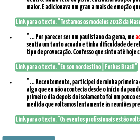
maior. E adicionava um grau a mais de emoção que 
Link para o texto. "Testamos os modelos 2018 da Maser
" ... Por parecer ser um paulistano da gema, me
a
sentia um tanto acuado e tinha dificuldade de r
tipo de provocação. Confesso que sinto até hoje 
Link para o texto. "Eu sou nordestino | Forbes Brasil"
" ... Recentemente, participei de minha primeira
algo que eu não acontecia desde o início da pan
primeiro dia depois do isolamento foi um pouco e
medida que voltamos lentamente às reuniões prese
Link para o texto. "Os eventos profissionais estão vo