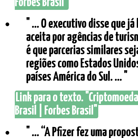
Forbes Brasil"
" ... O executivo disse que já
aceita por agências de turis
é que parcerias similares s
regiões como Estados Unidos,
países América do Sul. ... "
Link para o texto. "Criptomoed
Brasil | Forbes Brasil"
" ... “A Pfizer fez uma propo