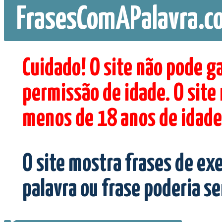
FrasesComAPalavra.c
Cuidado! O site não pode g
permissão de idade. O site
menos de 18 anos de idade
O site mostra frases de ex
palavra ou frase poderia s