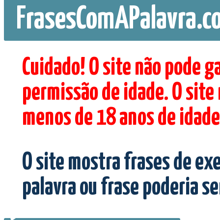
FrasesComAPalavra.c
Cuidado! O site não pode g
permissão de idade. O site
menos de 18 anos de idade
O site mostra frases de ex
palavra ou frase poderia s