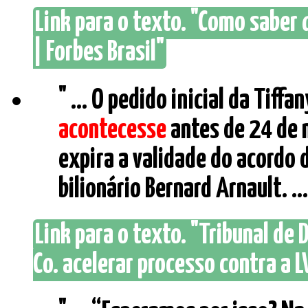
Link para o texto. "Como saber 
| Forbes Brasil"
" ... O pedido inicial da Tiff
acontecesse
antes de 24 de 
expira a validade do acordo 
bilionário Bernard Arnault. ...
Link para o texto. "Tribunal de
Co. acelerar processo contra a L