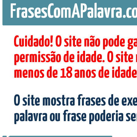
FrasesComAPalavra.c
Cuidado! O site não pode g
permissão de idade. O site
menos de 18 anos de idade
O site mostra frases de ex
palavra ou frase poderia s