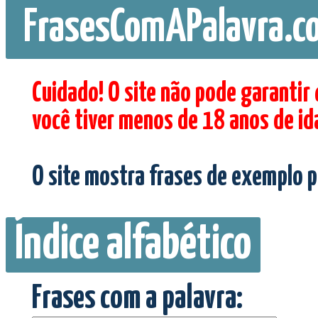
FrasesComAPalavra.c
Cuidado! O site não pode garantir
você tiver menos de 18 anos de id
O site mostra frases de exemplo p
Índice alfabético
Frases com a palavra: