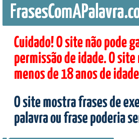
FrasesComAPalavra.c
Cuidado! O site não pode g
permissão de idade. O site
menos de 18 anos de idade
O site mostra frases de ex
palavra ou frase poderia s