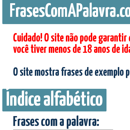
FrasesComAPalavra.c
Cuidado! O site não pode garantir
você tiver menos de 18 anos de id
O site mostra frases de exemplo p
Índice alfabético
Frases com a palavra: