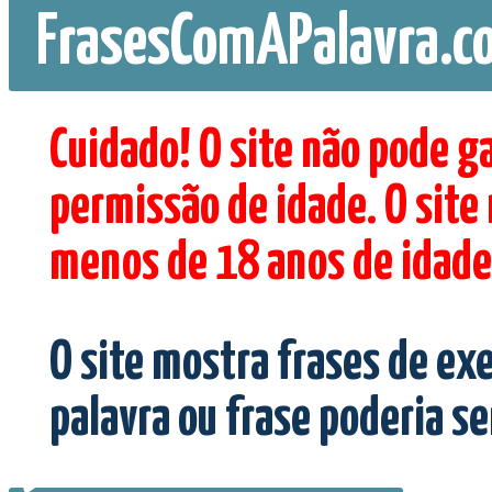
FrasesComAPalavra.c
Cuidado! O site não pode g
permissão de idade. O site
menos de 18 anos de idade
O site mostra frases de ex
palavra ou frase poderia s