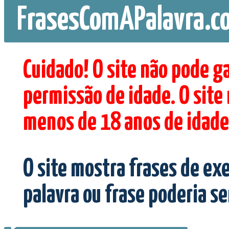
FrasesComAPalavra.c
Cuidado! O site não pode g
permissão de idade. O site
menos de 18 anos de idade
O site mostra frases de ex
palavra ou frase poderia s