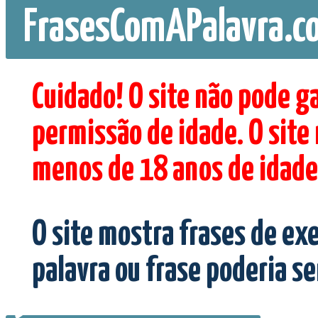
FrasesComAPalavra.c
Cuidado! O site não pode g
permissão de idade. O site
menos de 18 anos de idade
O site mostra frases de ex
palavra ou frase poderia s