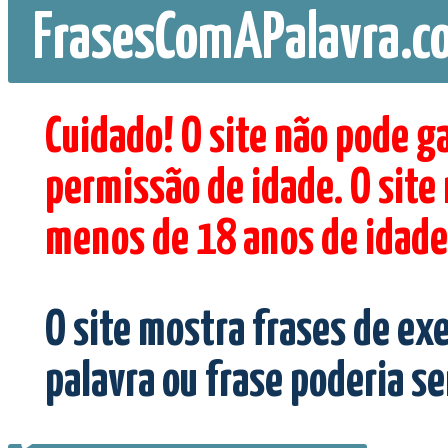
FrasesComAPalavra.c
Cuidado! O site não pode g
permissão de idade. O site
menos de 18 anos de idade
O site mostra frases de ex
palavra ou frase poderia s