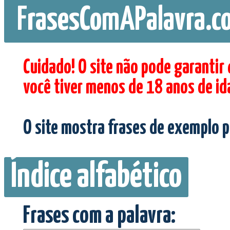
FrasesComAPalavra.c
Cuidado! O site não pode garantir
você tiver menos de 18 anos de id
O site mostra frases de exemplo p
Índice alfabético
Frases com a palavra: