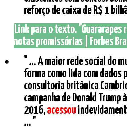
reforço de caixa de R$ 1 bilhão
Link para o texto. "Guararapes 
notas promissórias | Forbes Bra
" ... A maior rede social do 
forma como lida com dados p
consultoria britânica Cambri
campanha de Donald Trump à
2016,
acessou
indevidamente
... "