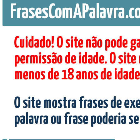
FrasesComAPalavra.c
Cuidado! O site não pode g
permissão de idade. O site
menos de 18 anos de idade
O site mostra frases de ex
palavra ou frase poderia s