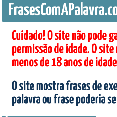
FrasesComAPalavra.c
Cuidado! O site não pode g
permissão de idade. O site
menos de 18 anos de idade
O site mostra frases de ex
palavra ou frase poderia s