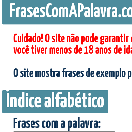
FrasesComAPalavra.c
Cuidado! O site não pode garantir
você tiver menos de 18 anos de id
O site mostra frases de exemplo p
Índice alfabético
Frases com a palavra: