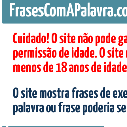
FrasesComAPalavra.c
Cuidado! O site não pode g
permissão de idade. O site
menos de 18 anos de idade
O site mostra frases de ex
palavra ou frase poderia s