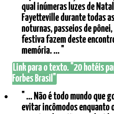
qual inúmeras luzes de Nata
Fayetteville durante todas a
noturnas, passeios de pônei,
festiva fazem deste encont
memória. ... "
Link para o texto. "20 hotéis pa
Forbes Brasil"
" ... Não é todo mundo que g
evitar incômodos enquanto o