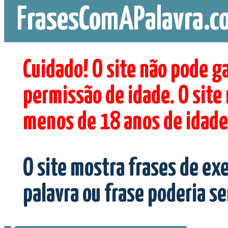
FrasesComAPalavra.c
Cuidado! O site não pode g
permissão de idade. O site
menos de 18 anos de idade
O site mostra frases de ex
palavra ou frase poderia s