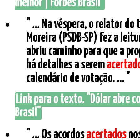
melhor | Forbes Brasil"
" ... Na véspera, o relator 
Moreira (PSDB-SP) fez a leit
abriu caminho para que a pro
há detalhes a serem
acertad
calendário de votação. ... "
Link para o texto. "Dólar abre c
Brasil"
" ... Os acordos
acertados
nos