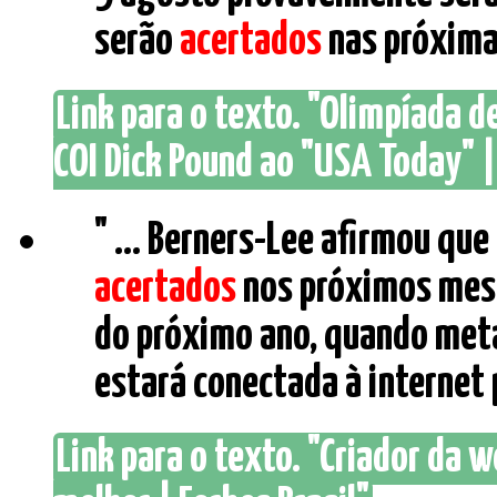
serão
acertados
nas próximas
Link para o texto. "Olimpíada d
COI Dick Pound ao "USA Today" |
" ... Berners-Lee afirmou qu
acertados
nos próximos meses
do próximo ano, quando meta
estará conectada à internet pe
Link para o texto. "Criador da 