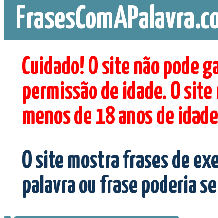
FrasesComAPalavra.c
Cuidado! O site não pode g
permissão de idade. O site
menos de 18 anos de idade
O site mostra frases de ex
palavra ou frase poderia s