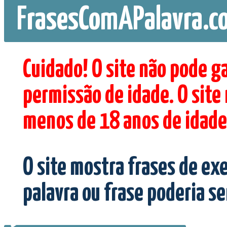
FrasesComAPalavra.c
Cuidado! O site não pode g
permissão de idade. O site
menos de 18 anos de idade
O site mostra frases de ex
palavra ou frase poderia s