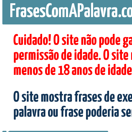
FrasesComAPalavra.c
Cuidado! O site não pode g
permissão de idade. O site
menos de 18 anos de idade
O site mostra frases de ex
palavra ou frase poderia s