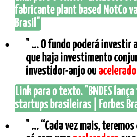
fabricante plant based NotCo va
Brasil"
" ... O fundo poderá investi
que haja investimento conju
investidor-anjo ou
acelerado
Link para o texto. "BNDES lança
startups brasileiras | Forbes Bra
" ... “Cada vez mais, teremo