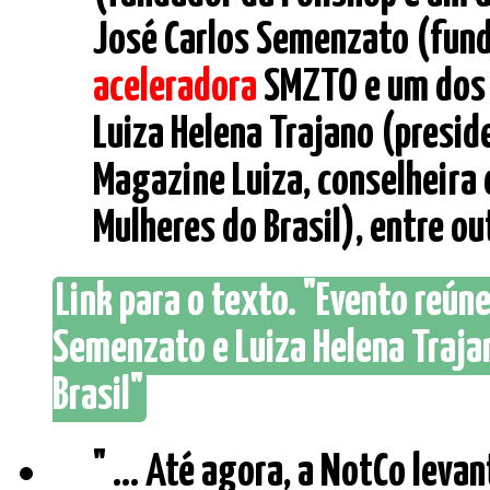
José Carlos Semenzato (fund
aceleradora
SMZTO e um dos t
Luiza Helena Trajano (presi
Magazine Luiza, conselheira 
Mulheres do Brasil), entre outr
Link para o texto. "Evento reú
Semenzato e Luiza Helena Traja
Brasil"
" ... Até agora, a NotCo lev