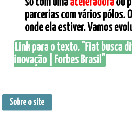
só com uma
aceleradora
ou p
parcerias com vários pólos. O
onde ela estiver. Vamos evolu
Link para o texto. "Fiat busca d
inovação | Forbes Brasil"
Sobre o site