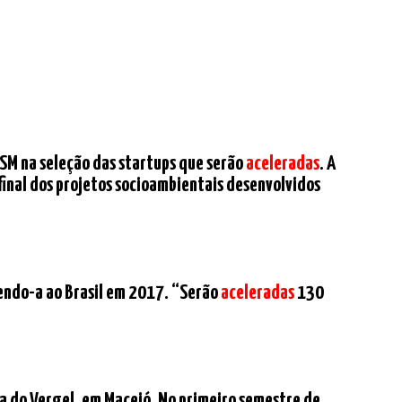
 DSM na seleção das startups que serão
aceleradas
. A
inal dos projetos socioambientais desenvolvidos
azendo-a ao Brasil em 2017. “Serão
aceleradas
130
ela do Vergel, em Maceió. No primeiro semestre de