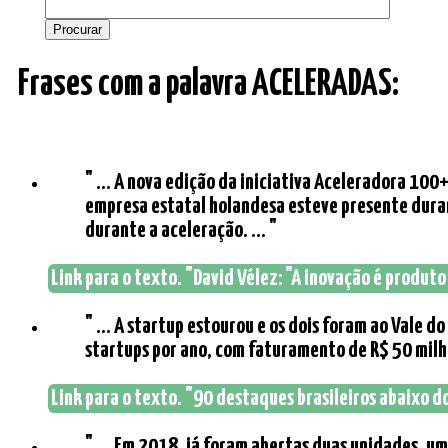
Frases com a palavra ACELERADAS:
" ... A nova edição da iniciativa Aceleradora 100
empresa estatal holandesa esteve presente duran
durante a aceleração. ... "
Link para o texto. "David Vélez: "A inovação é produto
" ... A startup estourou e os dois foram ao Vale
startups por ano, com faturamento de R$ 50 milhõe
Link para o texto. "90 destaques brasileiros abaixo do
" ... Em 2018, já foram abertas duas unidades, um