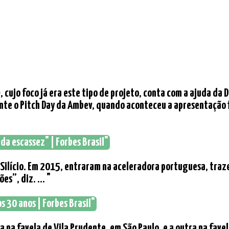
+, cujo foco já era este tipo de projeto, conta com a ajuda da
te o Pitch Day da Ambev, quando aconteceu a apresentação f
 da escassez" | Forbes Brasil"
 do Silício. Em 2015, entraram na aceleradora portuguesa, tr
s”, diz. ... "
s 30 anos | Forbes Brasil"
a na favela de Vila Prudente, em São Paulo, e a outra na fav