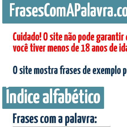
FrasesComAPalavra.c
Cuidado! O site não pode garantir
você tiver menos de 18 anos de id
O site mostra frases de exemplo p
Índice alfabético
Frases com a palavra: