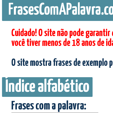
FrasesComAPalavra.c
Cuidado! O site não pode garantir
você tiver menos de 18 anos de id
O site mostra frases de exemplo p
Índice alfabético
Frases com a palavra: