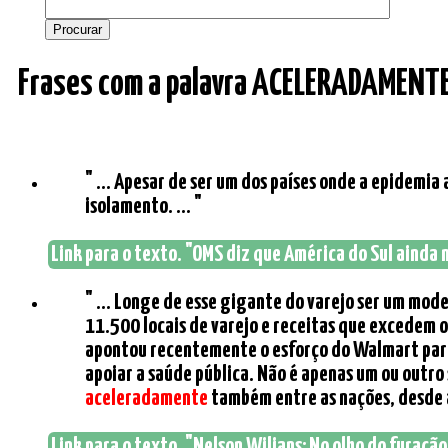
Frases com a palavra ACELERADAMENTE
" ... Apesar de ser um dos países onde a epidemia
isolamento. ... "
Link para o texto. "OMS diz que América do Sul ainda n
" ... Longe de esse gigante do varejo ser um mod
11.500 locais de varejo e receitas que excedem o
apontou recentemente o esforço do Walmart para 
apoiar a saúde pública. Não é apenas um ou outro
aceleradamente
também entre as nações, desde a
Link para o texto. "Nelson Wilians: No olho do furacão 