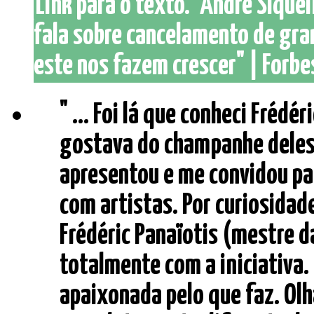
Link para o texto. "André Sique
fala sobre cancelamento de gra
este nos fazem crescer" | Forbes
" ... Foi lá que conheci Frédér
gostava do champanhe deles,
apresentou e me convidou pa
com artistas. Por curiosidad
Frédéric Panaïotis (mestre d
totalmente com a iniciativa.
apaixonada pelo que faz. Ol