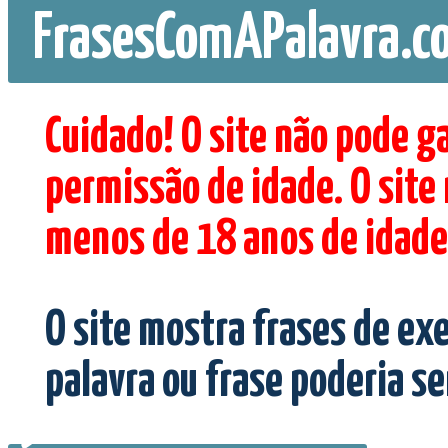
FrasesComAPalavra.c
Cuidado! O site não pode g
permissão de idade. O site
menos de 18 anos de idade
O site mostra frases de ex
palavra ou frase poderia s