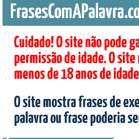
FrasesComAPalavra.c
Cuidado! O site não pode g
permissão de idade. O site
menos de 18 anos de idade
O site mostra frases de ex
palavra ou frase poderia s