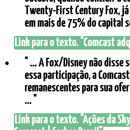
Twenty-First Century Fox, já
em mais de 75% do capital soc
Link para o texto. "Comcast ad
" ... A Fox/Disney não disse 
essa participação, a Comcast
remanescentes para sua ofer
... "
Link para o texto. "Ações da S