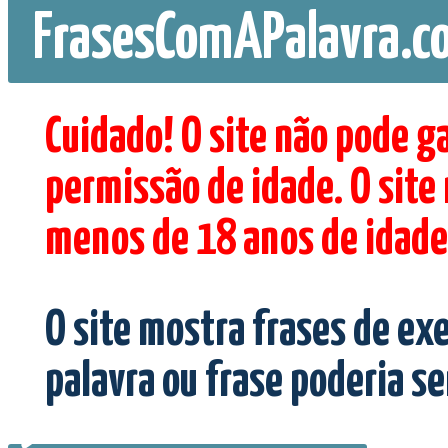
FrasesComAPalavra.c
Cuidado! O site não pode g
permissão de idade. O site
menos de 18 anos de idade
O site mostra frases de ex
palavra ou frase poderia s