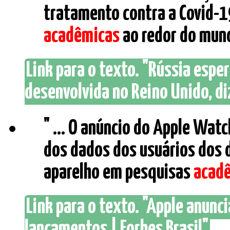
tratamento contra a Covid-1
acadêmicas
ao redor do mundo
Link para o texto. "Rússia espe
desenvolvida no Reino Unido, diz
" ... O anúncio do Apple Wat
dos dados dos usuários dos d
aparelho em pesquisas
acad
Link para o texto. "Apple anunc
lançamentos | Forbes Brasil"