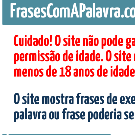
FrasesComAPalavra.c
Cuidado! O site não pode g
permissão de idade. O site
menos de 18 anos de idade
O site mostra frases de ex
palavra ou frase poderia s