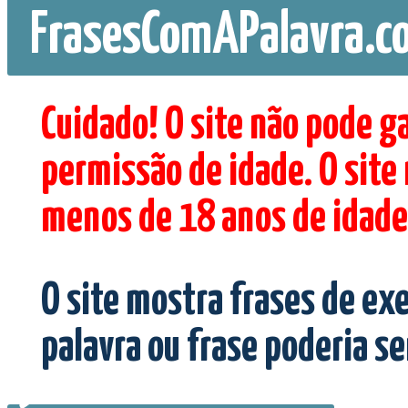
FrasesComAPalavra.c
Cuidado! O site não pode g
permissão de idade. O site
menos de 18 anos de idade
O site mostra frases de ex
palavra ou frase poderia s