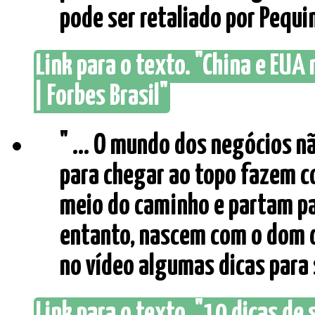
pode ser retaliado por Pequim.
Link para o texto. "China e EUA
| Forbes Brasil"
" ... O mundo dos negócios nã
para chegar ao topo fazem 
meio do caminho e partam pa
entanto, nascem com o dom de
no vídeo algumas dicas para s
Link para o texto. "10 dicas de 