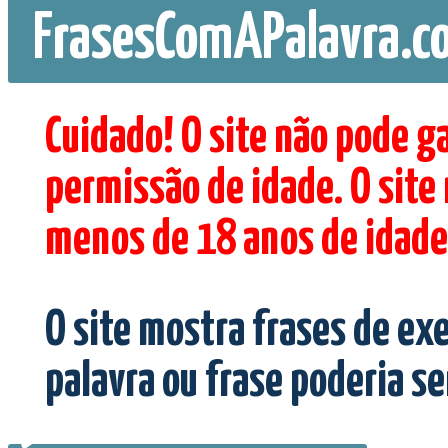
FrasesComAPalavra.c
Cuidado! O site não pode g
permissão de idade. O site
menos de 18 anos de idade
O site mostra frases de ex
palavra ou frase poderia s