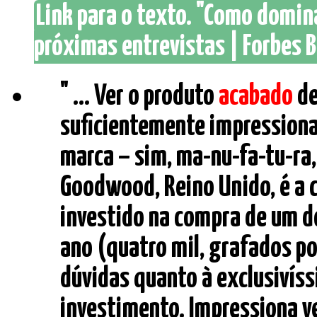
Link para o texto. "Como domina
próximas entrevistas | Forbes B
" ... Ver o produto
acabado
de
suficientemente impressiona
marca – sim, ma-nu-fa-tu-ra,
Goodwood, Reino Unido, é a 
investido na compra de um d
ano (quatro mil, grafados p
dúvidas quanto à exclusivís
investimento. Impressiona v