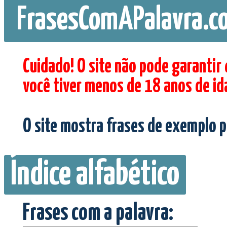
FrasesComAPalavra.c
Cuidado! O site não pode garantir
você tiver menos de 18 anos de id
O site mostra frases de exemplo p
Índice alfabético
Frases com a palavra: