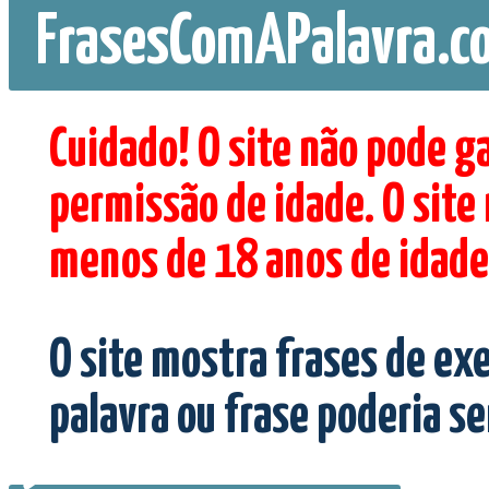
FrasesComAPalavra.c
Cuidado! O site não pode g
permissão de idade. O site
menos de 18 anos de idade
O site mostra frases de ex
palavra ou frase poderia s