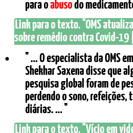
para o
abuso
do medicamento 
Link para o texto. "OMS atualiz
sobre remédio contra Covid-19 |
" ... O especialista da OMS 
Shekhar Saxena disse que al
pesquisa global foram de pes
perdendo o sono, refeições, 
diárias. ... "
Link para o texto. "Vício em vi