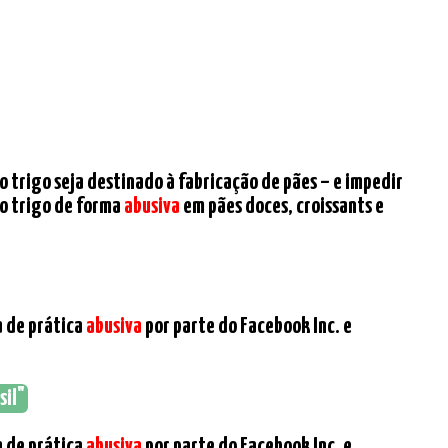
o trigo seja destinado à fabricação de pães – e impedir
 o trigo de forma
abusiva
em pães doces, croissants e
a de prática
abusiva
por parte do Facebook Inc. e
sil"
a de prática
abusiva
por parte do Facebook Inc. e