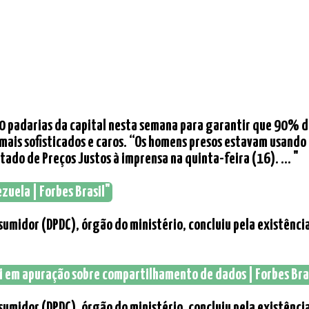
700 padarias da capital nesta semana para garantir que 90% d
mais sofisticados e caros. “Os homens presos estavam usando
ado de Preços Justos à imprensa na quinta-feira (16). ... "
zuela | Forbes Brasil"
sumidor (DPDC), órgão do ministério, concluiu pela existênci
mi em apuração sobre compartilhamento de dados | Forbes Bra
sumidor (DPDC), órgão do ministério, concluiu pela existênci