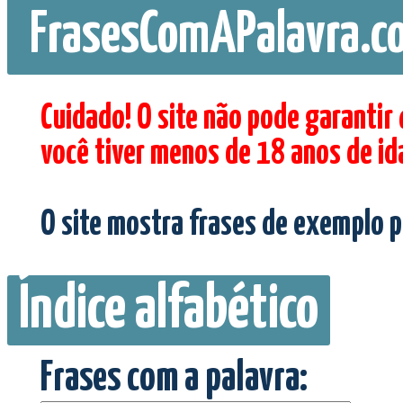
FrasesComAPalavra.c
Cuidado! O site não pode garantir
você tiver menos de 18 anos de id
O site mostra frases de exemplo p
Índice alfabético
Frases com a palavra: