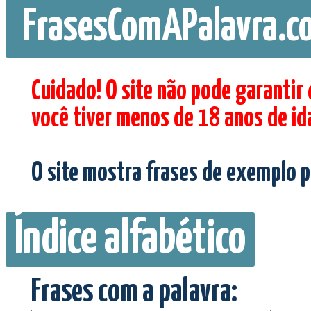
FrasesComAPalavra.c
Cuidado! O site não pode garantir
você tiver menos de 18 anos de id
O site mostra frases de exemplo p
Índice alfabético
Frases com a palavra: