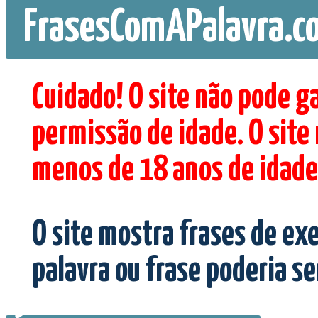
FrasesComAPalavra.c
Cuidado! O site não pode g
permissão de idade. O site
menos de 18 anos de idade
O site mostra frases de ex
palavra ou frase poderia s