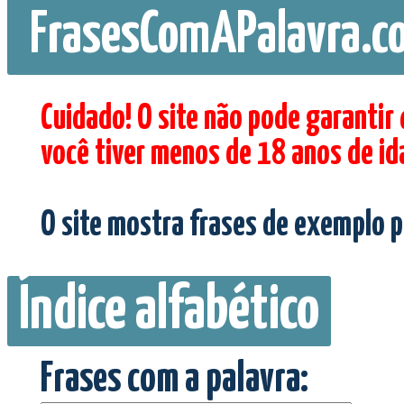
FrasesComAPalavra.c
Cuidado! O site não pode garantir
você tiver menos de 18 anos de id
O site mostra frases de exemplo p
Índice alfabético
Frases com a palavra: