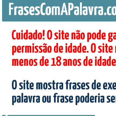
FrasesComAPalavra.c
Cuidado! O site não pode g
permissão de idade. O site
menos de 18 anos de idade
O site mostra frases de ex
palavra ou frase poderia s