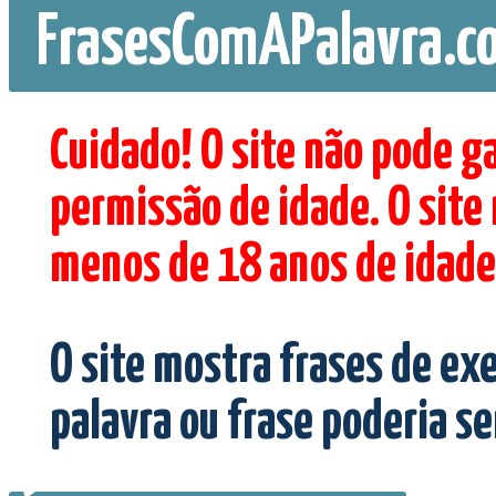
FrasesComAPalavra.c
Cuidado! O site não pode g
permissão de idade. O site
menos de 18 anos de idade
O site mostra frases de ex
palavra ou frase poderia s