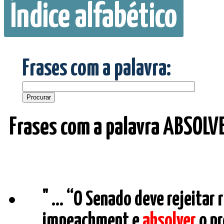
Índice alfabético
Frases com a palavra:
Frases com a palavra ABSOLV
" ... “O Senado deve rejeita
impeachment e
absolver
o pr