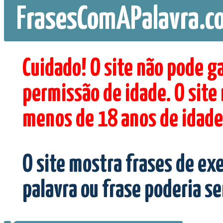
FrasesComAPalavra.c
Cuidado! O site não pode g
permissão de idade. O site
menos de 18 anos de idade
O site mostra frases de ex
palavra ou frase poderia s