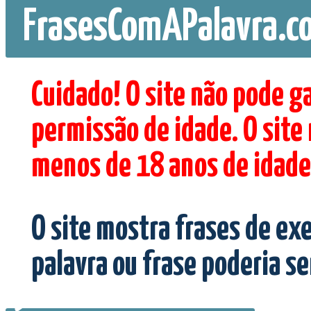
FrasesComAPalavra.c
Cuidado! O site não pode g
permissão de idade. O site
menos de 18 anos de idade
O site mostra frases de ex
palavra ou frase poderia s