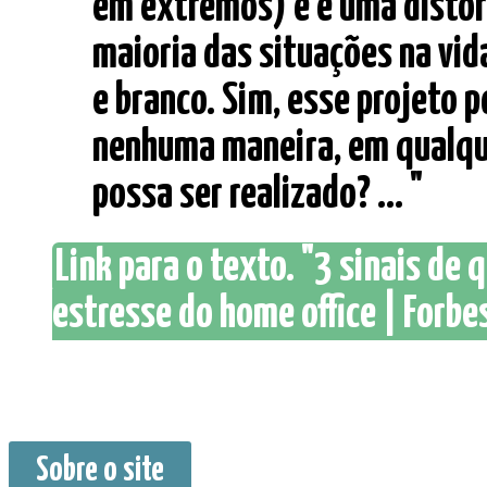
em extremos) e é uma distor
maioria das situações na vid
e branco. Sim, esse projeto p
nenhuma maneira, em qualqu
possa ser realizado? ... "
Link para o texto. "3 sinais de
estresse do home office | Forbes
Sobre o site